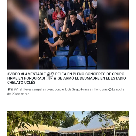
#VIDEO #LAMENTABLE 😱💥 PELEA EN PLENO CONCIERTO DE GRUPO
FIRME EN HONDURAS! 🇭🇳🔥 SE ARMÓ EL DESMADRE EN EL ESTADIO
CHELATO UCLÉS
🥊🚨 #Viral | Pelea campal en pleno concierto de Grupo Firme en Honduras 😱 La noche
del 20 de marzo...