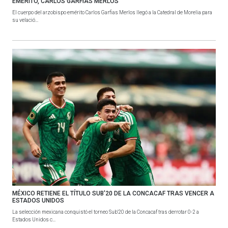
EMÉRITO, CARLOS GARFIAS MERLOS
El cuerpo del arzobispo emérito Carlos Garfias Merlos llegó a la Catedral de Morelia para
su velació...
MÉXICO RETIENE EL TÍTULO SUB'20 DE LA CONCACAF TRAS VENCER A
ESTADOS UNIDOS
La selección mexicana conquistó el torneo Sub'20 de la Concacaf tras derrotar 0-2 a
Estados Unidos c...