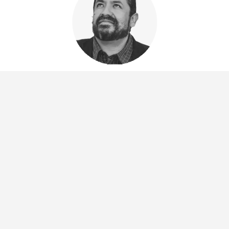
JOSÉ TRIGO
En “José Trigo”, Fernando del Paso construye una figura enigmática cuya identidad se
diluye entre ru...