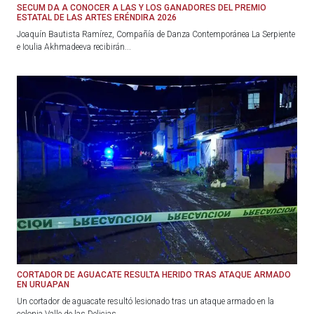
SECUM DA A CONOCER A LAS Y LOS GANADORES DEL PREMIO
ESTATAL DE LAS ARTES ERÉNDIRA 2026
Joaquín Bautista Ramírez, Compañía de Danza Contemporánea La Serpiente
e Ioulia Akhmadeeva recibirán...
CORTADOR DE AGUACATE RESULTA HERIDO TRAS ATAQUE ARMADO
EN URUAPAN
Un cortador de aguacate resultó lesionado tras un ataque armado en la
colonia Valle de las Delicias...