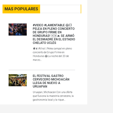
MAS POPULARES
#VIDEO #LAMENTABLE 😱💥
PELEA EN PLENO CONCIERTO
DE GRUPO FIRME EN
HONDURAS! 🇭🇳🔥 SE ARMÓ
EL DESMADRE EN EL ESTADIO
CHELATO UCLÉS
🥊🚨 #Viral | Pelea campal en pleno
concierto de Grupo Firme en
Honduras 😱 La noche del 20 de
marzo...
EL FESTIVAL GASTRO
CERVECERO MICHOACÁN
LLEGA DE NUEVO A
URUAPAN
Uruapan, Michoacán Con una oferta
que fusiona la maestría cervecera, la
gastronomía local y la rique...