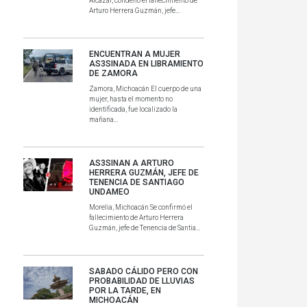
Alcázar, condenó el fallecimiento de
Arturo Herrera Guzmán, jefe...
ENCUENTRAN A MUJER
AS3SINADA EN LIBRAMIENTO
DE ZAMORA
Zamora, Michoacán El cuerpo de una
mujer, hasta el momento no
identificada, fue localizado la
mañana...
AS3SINAN A ARTURO
HERRERA GUZMÁN, JEFE DE
TENENCIA DE SANTIAGO
UNDAMEO
Morelia, Michoacán Se confirmó el
fallecimiento de Arturo Herrera
Guzmán, jefe de Tenencia de Santia...
SABADO CÁLIDO PERO CON
PROBABILIDAD DE LLUVIAS
POR LA TARDE, EN
MICHOACÁN