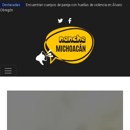
Destacadas
Encuentran cuerpos de pareja con huellas de violencia en Álvaro
Obregón