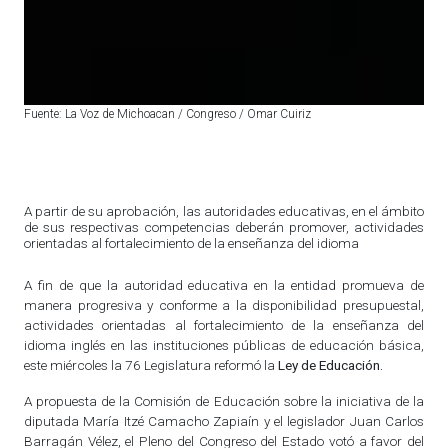
Fuente: La Voz de Michoacan / Congreso / Omar Cuiriz
A partir de su aprobación, las autoridades educativas, en el ámbito
de sus respectivas competencias deberán promover, actividades
orientadas al fortalecimiento de la enseñanza del idioma
A fin de que la autoridad educativa en la entidad promueva de
manera progresiva y conforme a la disponibilidad presupuestal,
actividades orientadas al fortalecimiento de la enseñanza del
idioma inglés en las instituciones públicas de educación básica,
este miércoles la 76 Legislatura reformó la
Ley de Educación.
A propuesta de la Comisión de Educación sobre la iniciativa de la
diputada María Itzé Camacho Zapiaín y el legislador Juan Carlos
Barragán Vélez, el Pleno del Congreso del Estado votó a favor del