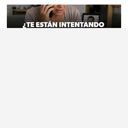
¿SABES CÓMO ACTUAR ANTE UN INTENTO DE SECUESTRO VIRTUAL?
LA SSP TE GUÍA PARA EVITARLO
Morelia, Michoacán, 8 de agosto de 2026.- La Secretaría de Seguridad Pública (SSP)
informó que, en e...