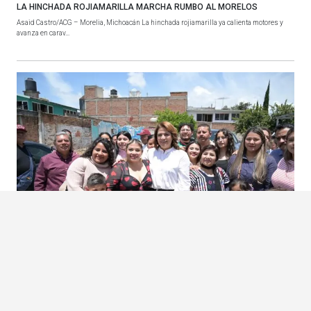
LA HINCHADA ROJIAMARILLA MARCHA RUMBO AL MORELOS
Asaid Castro/ACG – Morelia, Michoacán La hinchada rojiamarilla ya calienta motores y
avanza en carav...
ZITÁCUARO: PUEBLOS Y COMUNIDADES CIERRAN FILAS CON FABIOLA
ALANÍS
Zitácuaro, Michoacán Desde la heroica ciudad, pueblos y comunidades refrendaron su
respaldo a Fabiol...