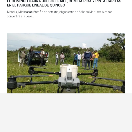
EL DOMINGO HABRÁ JUEGOS, BAILE, COMIDA RICA Y PINTA CARITAS
EN EL PARQUE LINEAL DE QUINCEO
Morelia, Michoacán Este fin de semana, el gobierno de Alfonso Martínez Alcázar,
convertirá el nuevo...
MICHOACÁN REBASA SU META AL DISPERSAR 204 MIL SEMILLAS CON
TECNOLOGÍA DE DRONES
Morelia, Michoacán La Comisión Forestal del Estado (Cofom) superó la meta del programa
Bio Renace: D...