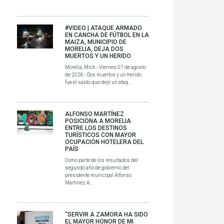
#VIDEO | ATAQUE ARMADO
EN CANCHA DE FÚTBOL EN LA
MAIZA, MUNICIPIO DE
MORELIA, DEJA DOS
MUERTOS Y UN HERIDO
Morelia, Mich.- Viernes 07 de agosto
de 2026.- Dos muertos y un herido
fue el saldo que dejó un ataq...
ALFONSO MARTÍNEZ
POSICIONA A MORELIA
ENTRE LOS DESTINOS
TURÍSTICOS CON MAYOR
OCUPACIÓN HOTELERA DEL
PAÍS
Como parte de los resultados del
segundo año de gobierno del
presidente municipal Alfonso
Martínez A...
“SERVIR A ZAMORA HA SIDO
EL MAYOR HONOR DE MI