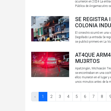
ocurrieron en 2024 La entra
Pública de Angamacutiro se
SE REGISTRA 
COLONIA INDU
El siniestro ocurrió en una
Degollado La entrada Se regi
se publicó primero en La V
AT4QUE ARM4
MU3RTOS
Apatzingán, Michoacán Tre
se encontraban en una coche
ellos murieron en el lugar y
unos minutos antes de la me
‹
1
2
3
4
5
6
7
8