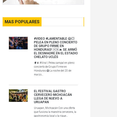
MAS POPULARES
#VIDEO #LAMENTABLE 😱💥
PELEA EN PLENO CONCIERTO
DE GRUPO FIRME EN
HONDURAS! 🇭🇳🔥 SE ARMÓ
EL DESMADRE EN EL ESTADIO
CHELATO UCLÉS
🥊🚨 #Viral | Pelea campal en pleno
concierto de Grupo Firme en
Honduras 😱 La noche del 20 de
marzo...
EL FESTIVAL GASTRO
CERVECERO MICHOACÁN
LLEGA DE NUEVO A
URUAPAN
Uruapan, Michoacán Con una oferta
que fusiona la maestría cervecera, la
gastronomía local y la rique...