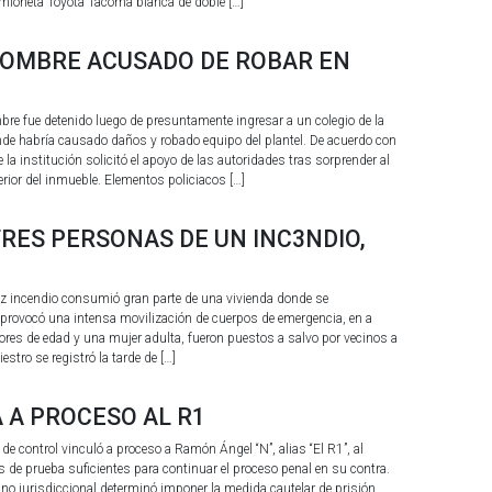
amioneta Toyota Tacoma blanca de doble […]
HOMBRE ACUSADO DE ROBAR EN
re fue detenido luego de presuntamente ingresar a un colegio de la
onde habría causado daños y robado equipo del plantel. De acuerdo con
de la institución solicitó el apoyo de las autoridades tras sorprender al
erior del inmueble. Elementos policiacos […]
RES PERSONAS DE UN INC3NDIO,
z incendio consumió gran parte de una vivienda donde se
provocó una intensa movilización de cuerpos de emergencia, en a
ores de edad y una mujer adulta, fueron puestos a salvo por vecinos a
iestro se registró la tarde de […]
 A PROCESO AL R1
e control vinculó a proceso a Ramón Ángel “N”, alias “El R1”, al
s de prueba suficientes para continuar el proceso penal en su contra.
gano jurisdiccional determinó imponer la medida cautelar de prisión