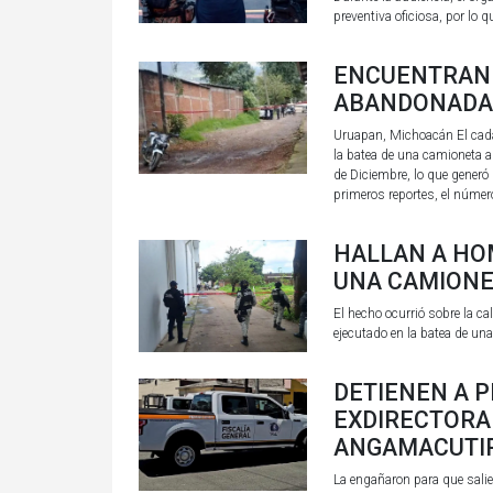
preventiva oficiosa, por lo 
ENCUENTRAN 
ABANDONADA 
Uruapan, Michoacán El cadá
la batea de una camioneta ab
de Diciembre, lo que generó
primeros reportes, el númer
HALLAN A HO
UNA CAMIONE
El hecho ocurrió sobre la ca
ejecutado en la batea de u
DETIENEN A 
EXDIRECTORA 
ANGAMACUTI
La engañaron para que salier