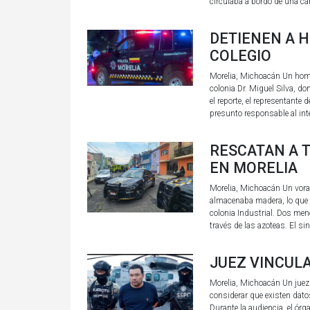
circulaba a bordo de una c
DETIENEN A 
COLEGIO
Morelia, Michoacán Un homb
colonia Dr. Miguel Silva, d
el reporte, el representante 
presunto responsable al int
RESCATAN A T
EN MORELIA
Morelia, Michoacán Un vora
almacenaba madera, lo que 
colonia Industrial. Dos men
través de las azoteas. El sin
JUEZ VINCULA
Morelia, Michoacán Un juez d
considerar que existen dato
Durante la audiencia, el ór