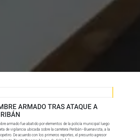
MBRE ARMADO TRAS ATAQUE A
ERIBÁN
re armado fue abatido por elementos de la policía municipal luego
ta de vigilancia ubicada sobre la carretera Peribán–Buenavista, a la
opetiro. De acuerdo con los primeros reportes, el presunto agresor