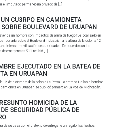
que el imputado permanecerá privado de […]
UN CU3RPO EN CAMIONETA
SOBRE BOULEVARD DE URUAPAN
ver de un hombre con impactos de arma de fuego fue localizado en
andonada sobre el Boulevard Industrial, a la altura de la colonia 12
 una intensa movilización de autoridades. De acuerdo con los
o de emergencias 911 recibió […]
MBRE EJECUTADO EN LA BATEA DE
TA EN URUAPAN
lle 12 de diciembre de la colonia La Presa. La entrada Hallan a hombre
na camioneta en Uruapan se publicó primero en La Voz de Michoacán.
PRESUNTO HOMICIDA DE LA
DE SEGURIDAD PÚBLICA DE
RO
a de su casa con el pretexto de entregarle un regalo; los hechos