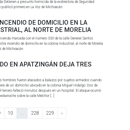
da Detienen a presunto homicida de la exdirectora de Seguridad
 publicó primero en La Voz de Michoacán.
INCENDIO DE DOMICILIO EN LA
STRIAL, AL NORTE DE MORELIA
 vivienda marcada con el número 330 de la calle General Santos
stra incendio de domicilio en la colonia Industrial, al norte de Morelia
oz de Michoacán.
DO EN APATZINGÁN DEJA TRES
s hombres fueron atacados a balazos por sujetos armados cuando
ra de un domicilio ubicado en la colonia Miguel Hidalgo. Dos de
 el tercero falleció minutos después en un hospital. El ataque ocurrió
dianoche sobre la calle Melchor […]
9
10
...
228
229
›