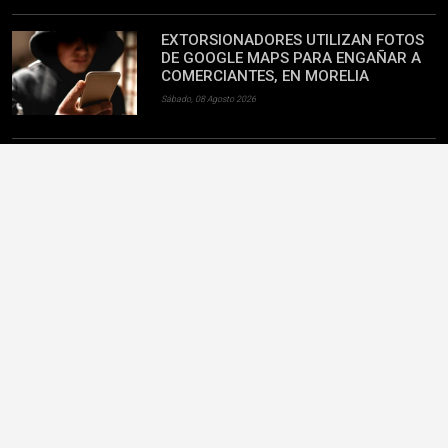
EXTORSIONADORES UTILIZAN FOTOS
DE GOOGLE MAPS PARA ENGAÑAR A
COMERCIANTES, EN MORELIA
Sábado, 08 Agosto 2026
¡SÍ AL ASCENSO! ENTRE PROTESTAS Y
BOLETOS DESDE 55 PESOS, MAÑANA
JUEGA ATLÉTICO MORELIA
Viernes, 07 Agosto 2026
JUEZ VINCULA A PROCESO AL R1
Viernes, 07 Agosto 2026
POLÍTICA
NOTICIAS