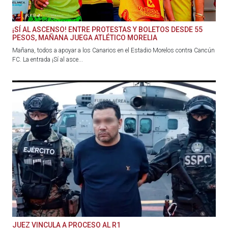
¡SÍ AL ASCENSO! ENTRE PROTESTAS Y BOLETOS DESDE 55
PESOS, MAÑANA JUEGA ATLÉTICO MORELIA
Mañana, todos a apoyar a los Canarios en el Estadio Morelos contra Cancún
FC. La entrada ¡Sí al asce...
JUEZ VINCULA A PROCESO AL R1