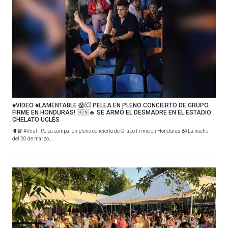
#VIDEO #LAMENTABLE 😱💥 PELEA EN PLENO CONCIERTO DE GRUPO
FIRME EN HONDURAS! 🇭🇳🔥 SE ARMÓ EL DESMADRE EN EL ESTADIO
CHELATO UCLÉS
🥊🚨 #Viral | Pelea campal en pleno concierto de Grupo Firme en Honduras 😱 La noche
del 20 de marzo...