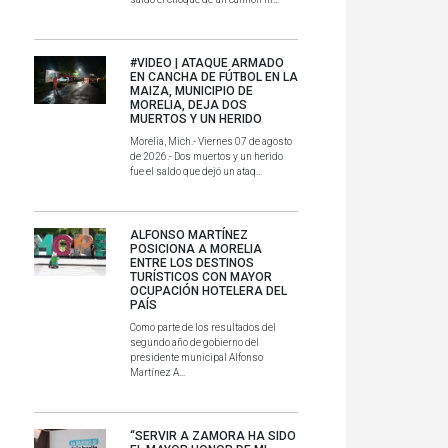
#VIDEO | ATAQUE ARMADO
EN CANCHA DE FÚTBOL EN LA
MAIZA, MUNICIPIO DE
MORELIA, DEJA DOS
MUERTOS Y UN HERIDO
Morelia, Mich.- Viernes 07 de agosto
de 2026.- Dos muertos y un herido
fue el saldo que dejó un ataq...
ALFONSO MARTÍNEZ
POSICIONA A MORELIA
ENTRE LOS DESTINOS
TURÍSTICOS CON MAYOR
OCUPACIÓN HOTELERA DEL
PAÍS
Como parte de los resultados del
segundo año de gobierno del
presidente municipal Alfonso
Martínez A...
“SERVIR A ZAMORA HA SIDO