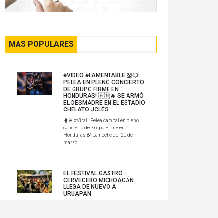
MAS POPULARES
#VIDEO #LAMENTABLE 😱💥
PELEA EN PLENO CONCIERTO
DE GRUPO FIRME EN
HONDURAS! 🇭🇳🔥 SE ARMÓ
EL DESMADRE EN EL ESTADIO
CHELATO UCLÉS
🥊🚨 #Viral | Pelea campal en pleno
concierto de Grupo Firme en
Honduras 😱 La noche del 20 de
marzo...
EL FESTIVAL GASTRO
CERVECERO MICHOACÁN
LLEGA DE NUEVO A
URUAPAN
Uruapan, Michoacán Con una oferta
que fusiona la maestría cervecera, la