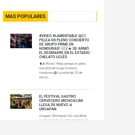
MAS POPULARES
#VIDEO #LAMENTABLE 😱💥
PELEA EN PLENO CONCIERTO
DE GRUPO FIRME EN
HONDURAS! 🇭🇳🔥 SE ARMÓ
EL DESMADRE EN EL ESTADIO
CHELATO UCLÉS
🥊🚨 #Viral | Pelea campal en pleno
concierto de Grupo Firme en
Honduras 😱 La noche del 20 de
marzo...
EL FESTIVAL GASTRO
CERVECERO MICHOACÁN
LLEGA DE NUEVO A
URUAPAN
Uruapan, Michoacán Con una oferta
que fusiona la maestría cervecera, la
gastronomía local y la rique...