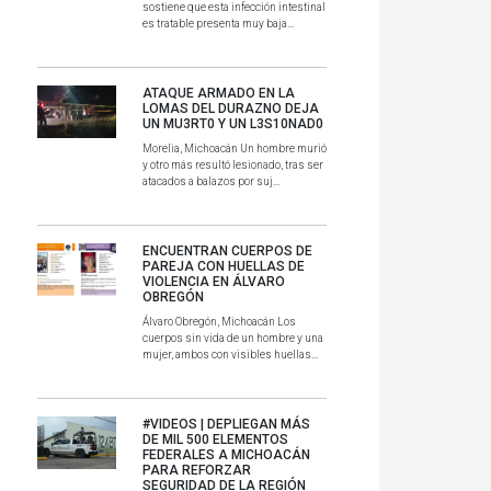
sostiene que esta infección intestinal
es tratable presenta muy baja...
ATAQUE ARMADO EN LA
LOMAS DEL DURAZNO DEJA
UN MU3RT0 Y UN L3S10NAD0
Morelia, Michoacán Un hombre murió
y otro más resultó lesionado, tras ser
atacados a balazos por suj...
ENCUENTRAN CUERPOS DE
PAREJA CON HUELLAS DE
VIOLENCIA EN ÁLVARO
OBREGÓN
Álvaro Obregón, Michoacán Los
cuerpos sin vida de un hombre y una
mujer, ambos con visibles huellas...
#VIDEOS | DEPLIEGAN MÁS
DE MIL 500 ELEMENTOS
FEDERALES A MICHOACÁN
PARA REFORZAR
SEGURIDAD DE LA REGIÓN