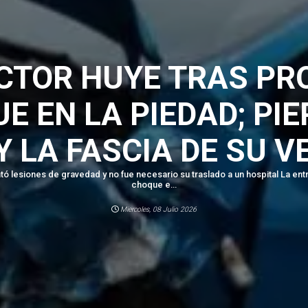
CTOR HUYE TRAS PR
E EN LA PIEDAD; PIE
Y LA FASCIA DE SU V
tó lesiones de gravedad y no fue necesario su traslado a un hospital La en
choque e...
Miercoles, 08 Julio 2026