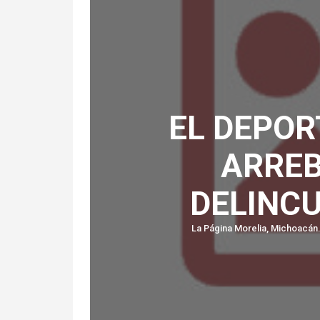
EL DEPOR
ARREB
DELINCU
La Página Morelia, Michoacán.