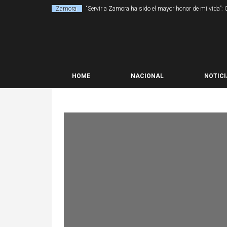
Zamora
“Servir a Zamora ha sido el mayor honor de mi vida”:
HOME
NACIONAL
NOTICI