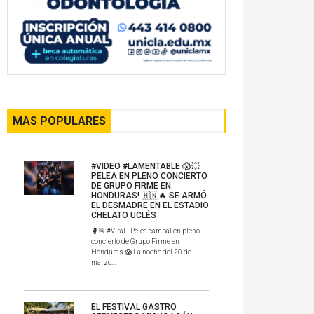
MAS POPULARES
#VIDEO #LAMENTABLE 😱💥
PELEA EN PLENO CONCIERTO
DE GRUPO FIRME EN
HONDURAS! 🇭🇳🔥 SE ARMÓ
EL DESMADRE EN EL ESTADIO
CHELATO UCLÉS
🥊🚨 #Viral | Pelea campal en pleno
concierto de Grupo Firme en
Honduras 😱 La noche del 20 de
marzo...
EL FESTIVAL GASTRO