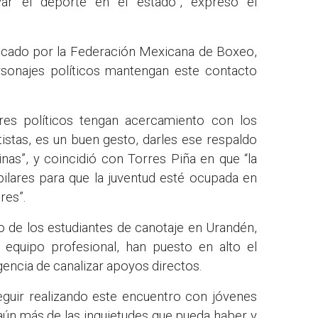
yar el deporte en el estado”, expresó el
ficado por la Federación Mexicana de Boxeo,
rsonajes políticos mantengan este contacto
ores políticos tengan acercamiento con los
istas, es un buen gesto, darles ese respaldo
inas”, y coincidió con Torres Piña en que “la
pilares para que la juventud esté ocupada en
res”.
o de los estudiantes de canotaje en Urandén,
e equipo profesional, han puesto en alto el
gencia de canalizar apoyos directos.
eguir realizando este encuentro con jóvenes
ún más de las inquietudes que pueda haber y