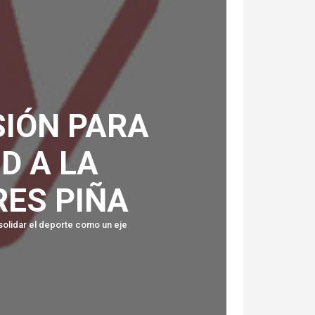
SIÓN PARA
D A LA
RES PIÑA
solidar el deporte como un eje