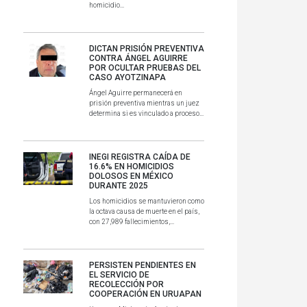
homicidio...
DICTAN PRISIÓN PREVENTIVA
CONTRA ÁNGEL AGUIRRE
POR OCULTAR PRUEBAS DEL
CASO AYOTZINAPA
Ángel Aguirre permanecerá en
prisión preventiva mientras un juez
determina si es vinculado a proceso...
INEGI REGISTRA CAÍDA DE
16.6% EN HOMICIDIOS
DOLOSOS EN MÉXICO
DURANTE 2025
Los homicidios se mantuvieron como
la octava causa de muerte en el país,
con 27,989 fallecimientos,...
PERSISTEN PENDIENTES EN
EL SERVICIO DE
RECOLECCIÓN POR
COOPERACIÓN EN URUAPAN