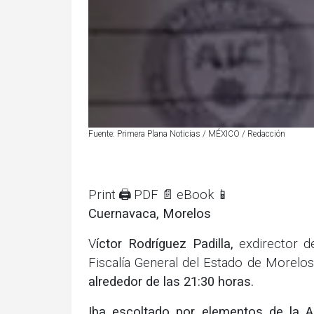
Fuente: Primera Plana Noticias / MÉXICO / Redacción
Print 🖨
PDF 📄
eBook 📱
Cuernavaca, Morelos
V
íctor Rodríguez Padilla,
exdirector d
Fiscalía General del Estado de Morelos
alrededor de las 21:30 horas.
Iba escoltado por elementos de la Ag