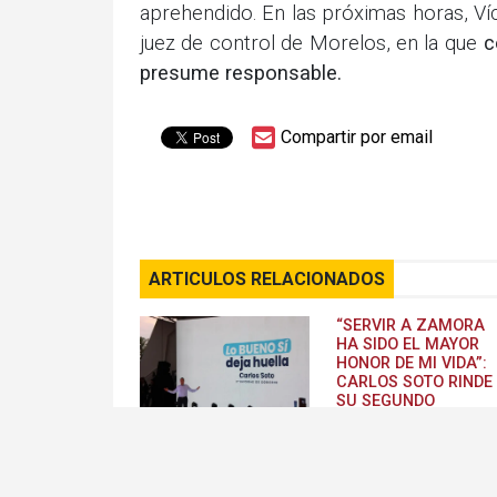
aprehendido. En las próximas horas, Víct
juez de control de Morelos, en la que
co
presume responsable.
Compartir por email
ARTICULOS RELACIONADOS
“SERVIR A ZAMORA
HA SIDO EL MAYOR
HONOR DE MI VIDA”:
CARLOS SOTO RINDE
SU SEGUNDO
INFORME
El alcalde Carlos Soto rindió
su Segundo Informe de
Gobierno, resaltando la