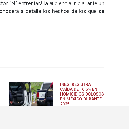
or “N” enfrentará la audiencia inicial ante un
nocerá a detalle los hechos de los que se
INEGI REGISTRA
CAÍDA DE 16.6% EN
HOMICIDIOS DOLOSOS
EN MÉXICO DURANTE
2025
Los homicidios se
mantuvieron como la octava
causa de muerte en el país,
con 27,989 fallecimientos,...