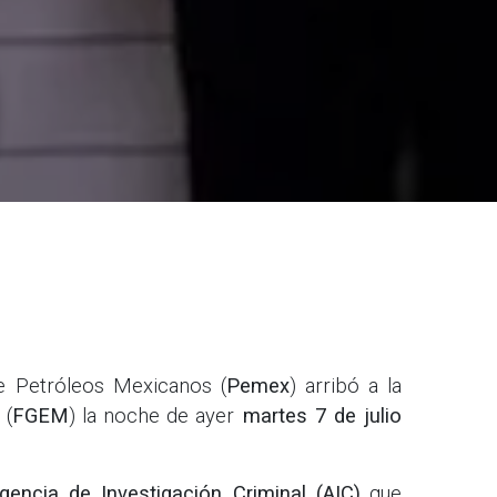
e Petróleos Mexicanos (
Pemex
) arribó a la
 (
FGEM
) la noche de ayer
martes 7 de julio
encia de Investigación Criminal (AIC)
que