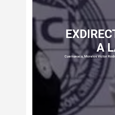
EXDIREC
A 
Cuernavaca, Morelos Víctor Rodrí