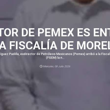
TOR DE PEMEX ES E
LA FISCALÍA DE MORE
guez Padilla, exdirector de Petróleos Mexicanos (Pemex) arribó a la Fisca
(FGEM) la n...
Miercoles, 08 Julio 2026