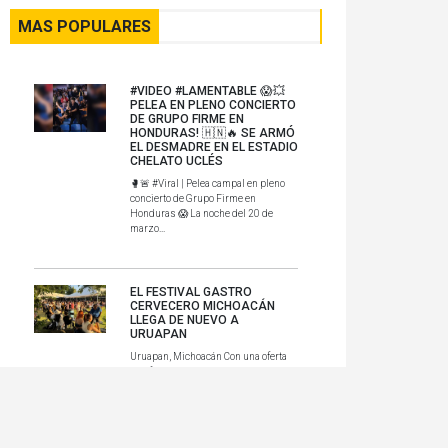
MAS POPULARES
#VIDEO #LAMENTABLE 😱💥
PELEA EN PLENO CONCIERTO
DE GRUPO FIRME EN
HONDURAS! 🇭🇳🔥 SE ARMÓ
EL DESMADRE EN EL ESTADIO
CHELATO UCLÉS
🥊🚨 #Viral | Pelea campal en pleno
concierto de Grupo Firme en
Honduras 😱 La noche del 20 de
marzo...
EL FESTIVAL GASTRO
CERVECERO MICHOACÁN
LLEGA DE NUEVO A
URUAPAN
Uruapan, Michoacán Con una oferta
que fusiona la maestría cervecera, la
gastronomía local y la rique...