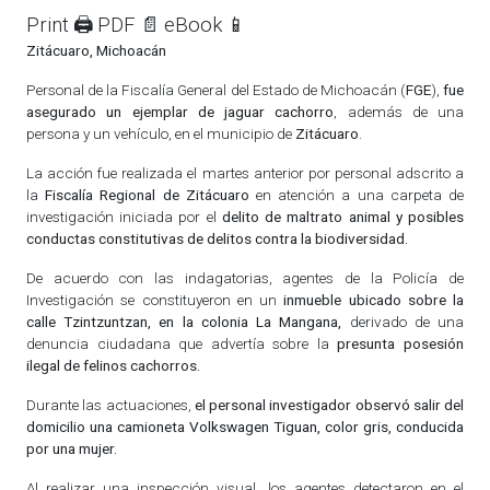
Print 🖨
PDF 📄
eBook 📱
Zitácuaro, Michoacán
Personal de la Fiscalía General del Estado de Michoacán (
FGE
),
fue
asegurado un ejemplar de jaguar cachorro
, además de una
persona y un vehículo, en el municipio de
Zitácuaro
.
La acción fue realizada el martes anterior por personal adscrito a
la
Fiscalía Regional de Zitácuaro
en atención a una carpeta de
investigación iniciada por el
delito de maltrato animal y posibles
conductas constitutivas de delitos contra la biodiversidad.
De acuerdo con las indagatorias, agentes de la Policía de
Investigación se constituyeron en un
inmueble ubicado sobre la
calle Tzintzuntzan, en la colonia La Mangana,
derivado de una
denuncia ciudadana que advertía sobre la
presunta posesión
ilegal de felinos cachorros.
Durante las actuaciones,
el personal investigador observó salir del
domicilio una camioneta Volkswagen Tiguan, color gris, conducida
por una mujer.
Al realizar una inspección visual, los agentes detectaron en el