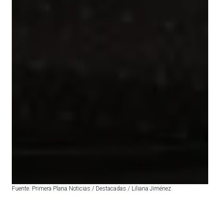
Fuente: Primera Plana Noticias / Destacadas / Liliana Jiménez