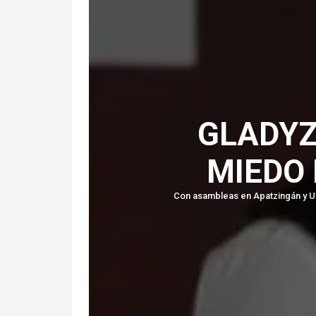
GLADYZ
MIEDO
Con asambleas en Apatzingán y Ur