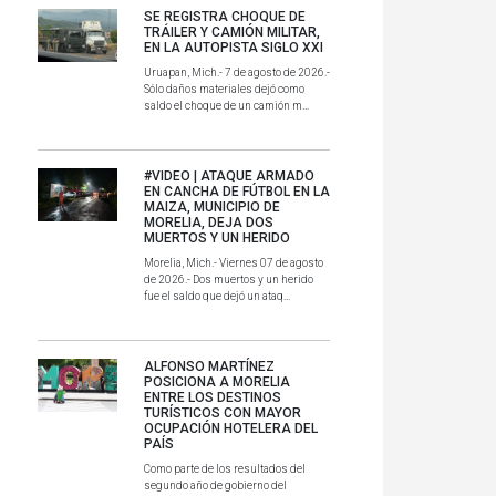
SE REGISTRA CHOQUE DE
TRÁILER Y CAMIÓN MILITAR,
EN LA AUTOPISTA SIGLO XXI
Uruapan, Mich.- 7 de agosto de 2026.-
Sólo daños materiales dejó como
saldo el choque de un camión m...
#VIDEO | ATAQUE ARMADO
EN CANCHA DE FÚTBOL EN LA
MAIZA, MUNICIPIO DE
MORELIA, DEJA DOS
MUERTOS Y UN HERIDO
Morelia, Mich.- Viernes 07 de agosto
de 2026.- Dos muertos y un herido
fue el saldo que dejó un ataq...
ALFONSO MARTÍNEZ
POSICIONA A MORELIA
ENTRE LOS DESTINOS
TURÍSTICOS CON MAYOR
OCUPACIÓN HOTELERA DEL
PAÍS
Como parte de los resultados del
segundo año de gobierno del