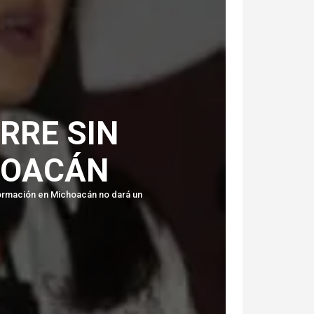
RRE SIN
HOACÁN
formación en Michoacán no dará un