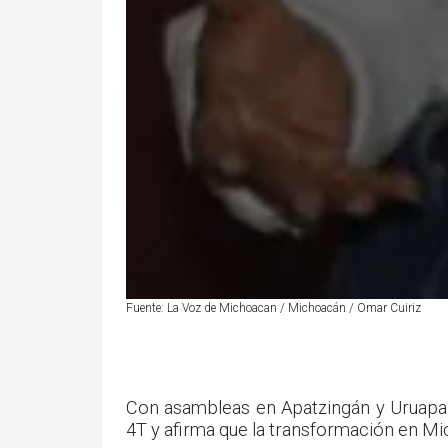
Fuente: La Voz de Michoacan / Michoacán / Omar Cuiriz
Con asambleas en Apatzingán y Uruapan
4T y afirma que la transformación en Mi