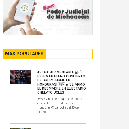
MAS POPULARES
#VIDEO #LAMENTABLE 😱💥
PELEA EN PLENO CONCIERTO
DE GRUPO FIRME EN
HONDURAS! 🇭🇳🔥 SE ARMÓ
EL DESMADRE EN EL ESTADIO
CHELATO UCLÉS
🥊🚨 #Viral | Pelea campal en pleno
concierto de Grupo Firme en
Honduras 😱 La noche del 20 de
marzo...