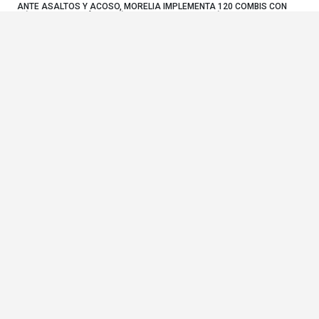
ANTE ASALTOS Y ACOSO, MORELIA IMPLEMENTA 120 COMBIS CON
CÁMARAS Y BOTÓN DE PÁNICO; EN 2027 SUMARÁN 200
La meta es construir un sistema integral de vigilancia que conecte a las combis, el
Morebús y los te...