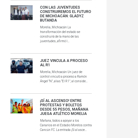
CON LAS JUVENTUDES
CONSTRUIREMOS EL FUTURO
DE MICHOACÁN: GLADYZ
BUTANDA
Morelia, Michoacán La
transformación del estado se
construirá de la mano de las
juventudes, afirmó l...
JUEZ VINCULA A PROCESO
AL R1
Morelia, Michoacán Un juez de
control vinculó a proceso a Ramón
Ángel “N”, alias “El R1”, al conside...
¡SÍ AL ASCENSO! ENTRE
PROTESTAS Y BOLETOS
DESDE 55 PESOS, MAÑANA
JUEGA ATLÉTICO MORELIA
Mañana, todos a apoyar a los
Canarios en el Estadio Morelos contra
Cancún FC. La entrada ¡Sí al asce...