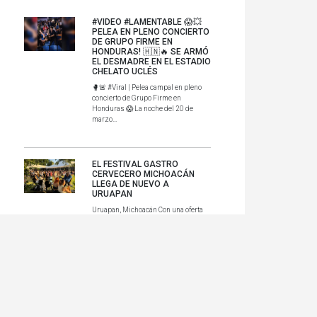
#VIDEO #LAMENTABLE 😱💥
PELEA EN PLENO CONCIERTO
DE GRUPO FIRME EN
HONDURAS! 🇭🇳🔥 SE ARMÓ
EL DESMADRE EN EL ESTADIO
CHELATO UCLÉS
🥊🚨 #Viral | Pelea campal en pleno
concierto de Grupo Firme en
Honduras 😱 La noche del 20 de
marzo...
EL FESTIVAL GASTRO
CERVECERO MICHOACÁN
LLEGA DE NUEVO A
URUAPAN
Uruapan, Michoacán Con una oferta
que fusiona la maestría cervecera, la
gastronomía local y la rique...
SEFECO INVITA AL VII
FESTIVAL DE LA
CAPIROTADA Y LA
EMPANADA DE MORELIA