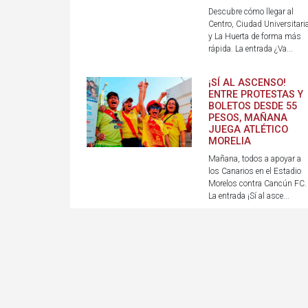
Descubre cómo llegar al
Centro, Ciudad Universitari
y La Huerta de forma más
rápida. La entrada ¿Va...
¡SÍ AL ASCENSO!
ENTRE PROTESTAS Y
BOLETOS DESDE 55
PESOS, MAÑANA
JUEGA ATLÉTICO
MORELIA
Mañana, todos a apoyar a
los Canarios en el Estadio
Morelos contra Cancún FC.
La entrada ¡Sí al asce...