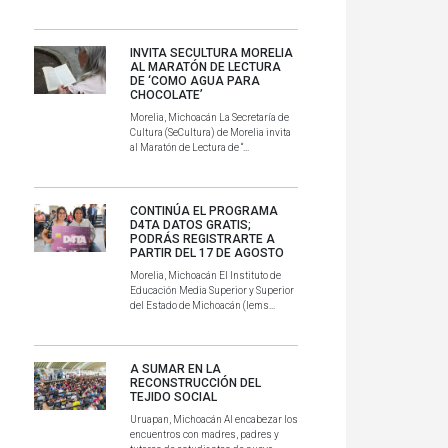
INVITA SECULTURA MORELIA
AL MARATÓN DE LECTURA
DE ‘COMO AGUA PARA
CHOCOLATE’
Morelia, Michoacán La Secretaría de
Cultura (SeCultura) de Morelia invita
al Maratón de Lectura de “...
CONTINÚA EL PROGRAMA
D4TA DATOS GRATIS;
PODRÁS REGISTRARTE A
PARTIR DEL 17 DE AGOSTO
Morelia, Michoacán El Instituto de
Educación Media Superior y Superior
del Estado de Michoacán (Iems...
A SUMAR EN LA
RECONSTRUCCIÓN DEL
TEJIDO SOCIAL
Uruapan, Michoacán Al encabezar los
encuentros con madres, padres y