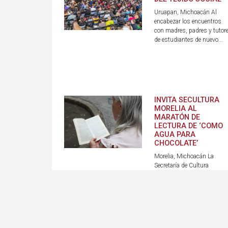
Uruapan, Michoacán Al
encabezar los encuentros
con madres, padres y tutor
de estudiantes de nuevo...
INVITA SECULTURA
MORELIA AL
MARATÓN DE
LECTURA DE ‘COMO
AGUA PARA
CHOCOLATE’
Morelia, Michoacán La
Secretaría de Cultura
(SeCultura) de Morelia invit
al Maratón de Lectura de “...