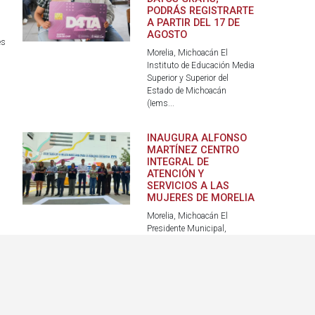
PODRÁS REGISTRARTE
A PARTIR DEL 17 DE
AGOSTO
es
Morelia, Michoacán El
Instituto de Educación Media
Superior y Superior del
Estado de Michoacán
(Iems...
INAUGURA ALFONSO
MARTÍNEZ CENTRO
INTEGRAL DE
ATENCIÓN Y
SERVICIOS A LAS
MUJERES DE MORELIA
Morelia, Michoacán El
Presidente Municipal,
a
Alfonso Martínez Alcázar
inauguró el Centro Integral
de...