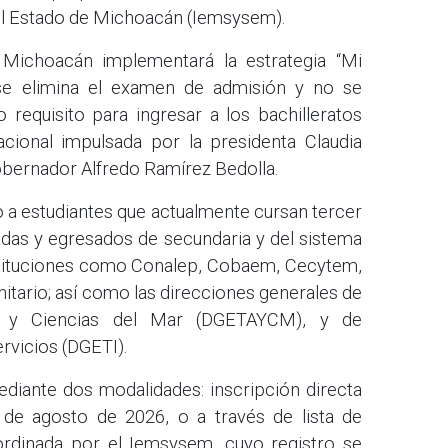
el Estado de Michoacán (Iemsysem).
, Michoacán implementará la estrategia “Mi
 se elimina el examen de admisión y no se
requisito para ingresar a los bachilleratos
acional impulsada por la presidenta Claudia
bernador Alfredo Ramírez Bedolla.
o a estudiantes que actualmente cursan tercer
das y egresados de secundaria y del sistema
nstituciones como Conalep, Cobaem, Cecytem,
tario; así como las direcciones generales de
ia y Ciencias del Mar (DGETAYCM), y de
rvicios (DGETI).
ediante dos modalidades: inscripción directa
1 de agosto de 2026, o a través de lista de
ordinada por el Iemsysem, cuyo registro se