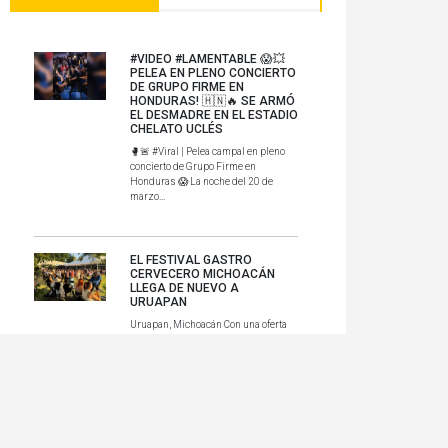
#VIDEO #LAMENTABLE 😱💥
PELEA EN PLENO CONCIERTO
DE GRUPO FIRME EN
HONDURAS! 🇭🇳🔥 SE ARMÓ
EL DESMADRE EN EL ESTADIO
CHELATO UCLÉS
🥊🚨 #Viral | Pelea campal en pleno
concierto de Grupo Firme en
Honduras 😱 La noche del 20 de
marzo...
EL FESTIVAL GASTRO
CERVECERO MICHOACÁN
LLEGA DE NUEVO A
URUAPAN
Uruapan, Michoacán Con una oferta
que fusiona la maestría cervecera, la
gastronomía local y la rique...
SEFECO INVITA AL VII
FESTIVAL DE LA
CAPIROTADA Y LA