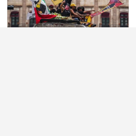
LA HINCHADA ROJIAMARILLA MARCHA RUMBO AL MORELOS
Asaid Castro/ACG – Morelia, Michoacán La hinchada rojiamarilla ya calienta motores y
avanza en carav...