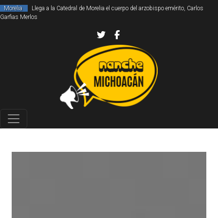
Morelia
Llega a la Catedral de Morelia el cuerpo del arzobispo emérito, Carlos
Garfias Merlos