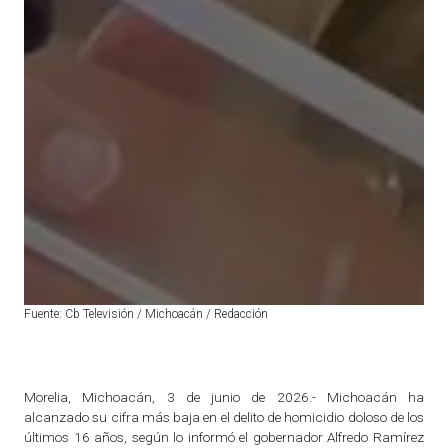
Fuente: Cb Televisión / Michoacán / Redacción
Morelia, Michoacán, 3 de junio de 2026.- Michoacán ha
alcanzado su cifra más baja en el delito de homicidio doloso de los
últimos 16 años, según lo informó el gobernador Alfredo Ramírez