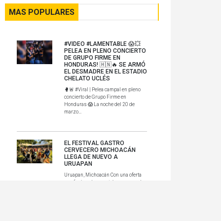
MAS POPULARES
#VIDEO #LAMENTABLE 😱💥
PELEA EN PLENO CONCIERTO
DE GRUPO FIRME EN
HONDURAS! 🇭🇳🔥 SE ARMÓ
EL DESMADRE EN EL ESTADIO
CHELATO UCLÉS
🥊🚨 #Viral | Pelea campal en pleno
concierto de Grupo Firme en
Honduras 😱 La noche del 20 de
marzo...
EL FESTIVAL GASTRO
CERVECERO MICHOACÁN
LLEGA DE NUEVO A
URUAPAN
Uruapan, Michoacán Con una oferta
que fusiona la maestría cervecera, la
gastronomía local y la rique...