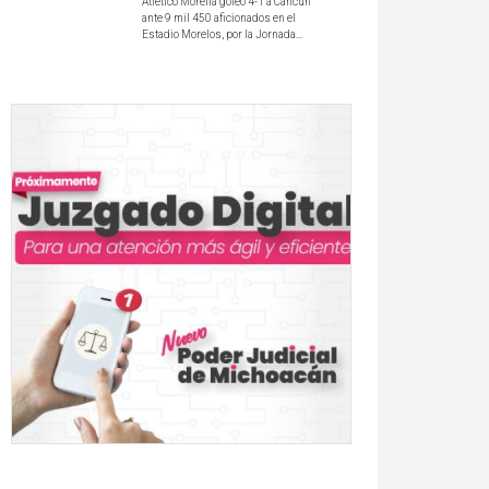
Atlético Morelia goleó 4-1 a Cancún
ante 9 mil 450 aficionados en el
Estadio Morelos, por la Jornada...