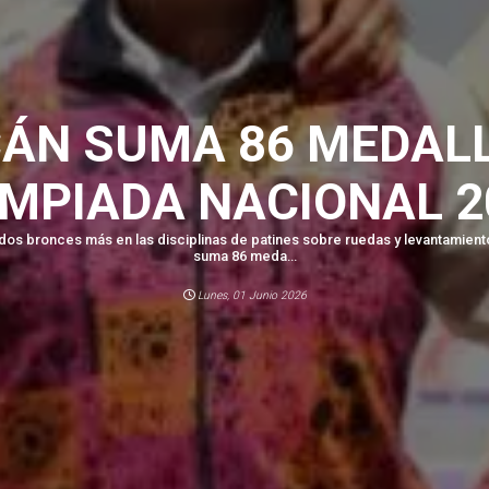
ÁN SUMA 86 MEDALL
IMPIADA NACIONAL 2
 dos bronces más en las disciplinas de patines sobre ruedas y levantamien
suma 86 meda...
Lunes, 01 Junio 2026