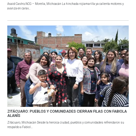
Asaid Castro/ACG – Morelia, Michoacán La hinchada rojiamarilla ya calienta motores y
avanza en carav...
ZITÁCUARO: PUEBLOS Y COMUNIDADES CIERRAN FILAS CON FABIOLA
ALANÍS
Zitácuaro, Michoacán Desde la heroica ciudad, pueblos y comunidades refrendaron su
respaldo a Fabiol...