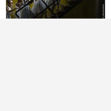
WORLD PRESS PHOTO 2026: EL MUNDO EN SIETE DÉCADAS DE
MEMORIA DEL PERIODISMO VISUAL
De manera tradicional, cada año, el Museo Franz Mayer de la ciudad de México nos
sorprende con la má...