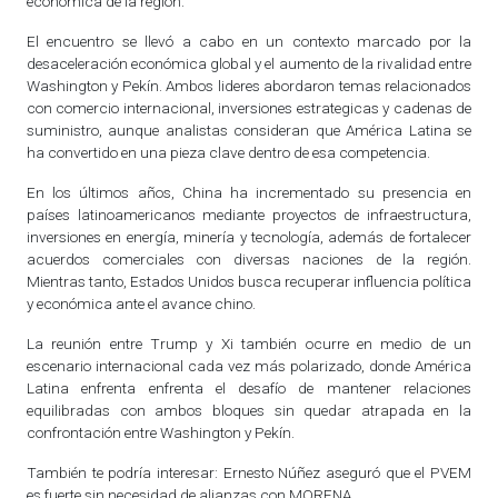
economica de la region.
El encuentro se llevó a cabo en un contexto marcado por la
desaceleración económica global y el aumento de la rivalidad entre
Washington y Pekín. Ambos lideres abordaron temas relacionados
con comercio internacional, inversiones estrategicas y cadenas de
suministro, aunque analistas consideran que América Latina se
ha convertido en una pieza clave dentro de esa competencia.
En los últimos años, China ha incrementado su presencia en
países latinoamericanos mediante proyectos de infraestructura,
inversiones en energía, minería y tecnología, además de fortalecer
acuerdos comerciales con diversas naciones de la región.
Mientras tanto, Estados Unidos busca recuperar influencia política
y económica ante el avance chino.
La reunión entre Trump y Xi también ocurre en medio de un
escenario internacional cada vez más polarizado, donde América
Latina enfrenta enfrenta el desafío de mantener relaciones
equilibradas con ambos bloques sin quedar atrapada en la
confrontación entre Washington y Pekín.
También te podría interesar:
Ernesto Núñez aseguró que el PVEM
es fuerte sin necesidad de alianzas con MORENA