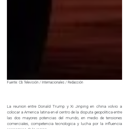
Fuente: Cb Televisión / Internacionales / Redacción
La reunion entre Donald Trump y Xi Jinping en china volvio a
colocar a America latina en el centro de la disputa geopolitica entre
las dos mayores potencias del mundo, en medio de tensiones
comerciales, competencia tecnologica y lucha por la influencia